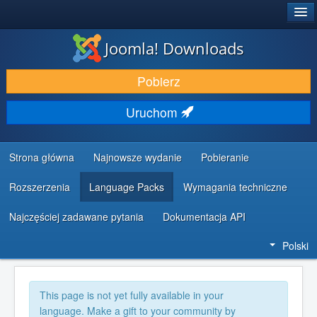
®
JOOMLA!
Joomla! Downloads
DODATKI I ROZSZERZENIA
Pobierz
ODKRYJ & POZNAJ
Uruchom
SPOŁECZNOŚĆ & WSPARCIE
ZASOBY DLA PROGRAMISTÓW
Strona główna
Najnowsze wydanie
Pobieranie
Rozszerzenia
Language Packs
Wymagania techniczne
Najczęściej zadawane pytania
Dokumentacja API
Polski
This page is not yet fully available in your
language. Make a gift to your community by