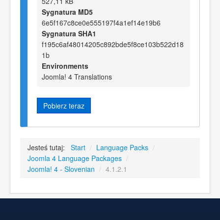
527,11 kB
Sygnatura MD5
6e5f167c8ce0e555197f4a1ef14e19b6
Sygnatura SHA1
f195c6af48014205c892bde5f8ce103b522d18
1b
Environments
Joomla! 4 Translations
Pobierz teraz
Jesteś tutaj:
Start
/
Language Packs
/
Joomla 4 Language Packages
/
Joomla! 4 - Slovenian
/
4.1.2.1