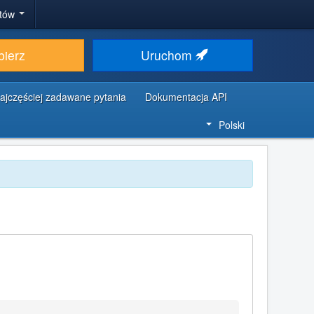
stów
bierz
Uruchom
ajczęściej zadawane pytania
Dokumentacja API
Polski