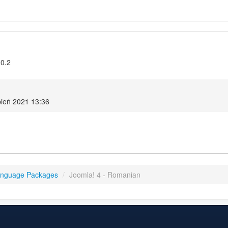
.0.2
pień 2021 13:36
anguage Packages
/
Joomla! 4 - Romanian