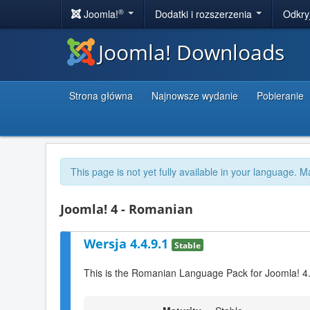
®
Joomla!
Dodatki i rozszerzenia
Odkry
Joomla! Downloads
Strona główna
Najnowsze wydanie
Pobieranie
This page is not yet fully available in your language. M
Joomla! 4 - Romanian
Wersja 4.4.9.1
Stable
This is the Romanian Language Pack for Joomla! 4