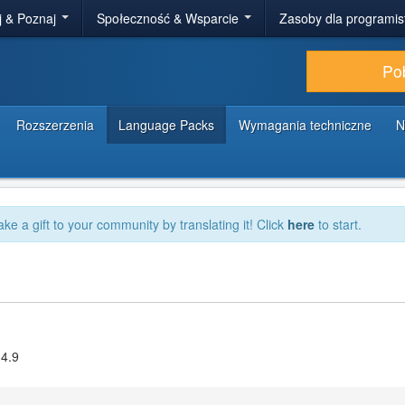
j & Poznaj
Społeczność & Wsparcie
Zasoby dla programi
Po
Rozszerzenia
Language Packs
Wymagania techniczne
N
ake a gift to your community by translating it! Click
here
to start.
.4.9