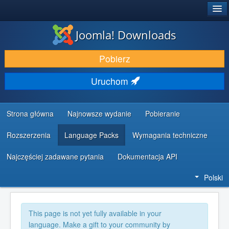
®
JOOMLA!
Joomla! Downloads
DODATKI I ROZSZERZENIA
Pobierz
ODKRYJ & POZNAJ
Uruchom
SPOŁECZNOŚĆ & WSPARCIE
ZASOBY DLA PROGRAMISTÓW
Strona główna
Najnowsze wydanie
Pobieranie
Rozszerzenia
Language Packs
Wymagania techniczne
Najczęściej zadawane pytania
Dokumentacja API
Polski
This page is not yet fully available in your
language. Make a gift to your community by