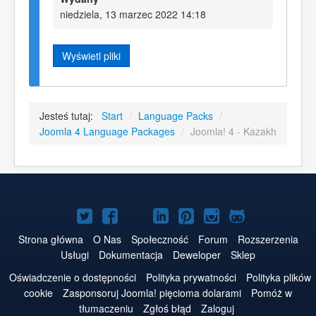
niedziela, 13 marzec 2022 14:18
Wyświetl pliki
Jesteś tutaj:
Start
/
Language Packs
/
Joomla 4 Language Packages
/
Joomla! 4 - Kazakh
Joomla!
Joomla!
Joomla!
Joomla!
Joomla!
Joomla!
Joomla!
na
na
na
na
w
na
na
Strona główna
O Nas
Społeczność
Forum
Rozszerzenia
Usługi
Dokumentacja
Deweloper
Sklep
Twitterze
Facebooku
YouTube
LinkedIn
serwisie
Instagramie
GitHubie
Oświadczenie o dostępności
Polityka prywatności
Polityka plików
Pinterest
cookie
Zasponsoruj Joomla! pięcioma dolarami
Pomóż w
tłumaczeniu
Zgłoś błąd
Zaloguj