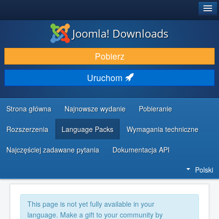
®
JOOMLA!
Joomla! Downloads
DODATKI I ROZSZERZENIA
Pobierz
ODKRYJ & POZNAJ
Uruchom
SPOŁECZNOŚĆ & WSPARCIE
ZASOBY DLA PROGRAMISTÓW
Strona główna
Najnowsze wydanie
Pobieranie
Rozszerzenia
Language Packs
Wymagania techniczne
Najczęściej zadawane pytania
Dokumentacja API
Polski
This page is not yet fully available in your
language. Make a gift to your community by