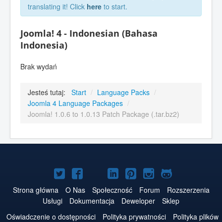
translating it! Click
here
to start.
Joomla! 4 - Indonesian (Bahasa
Indonesia)
Brak wydań
Jesteś tutaj:
Start
/
Language Packs
/
Joomla 4 Language Packages
/
Joomla! 1.0.6 to 1.0.13 Patch Package (.tar.bz2)
Joomla!
Joomla!
Joomla!
Joomla!
Joomla!
Joomla!
Joomla!
na
na
na
na
w
na
na
Strona główna
O Nas
Społeczność
Forum
Rozszerzenia
Usługi
Dokumentacja
Deweloper
Sklep
Twitterze
Facebooku
YouTube
LinkedIn
serwisie
Instagramie
GitHubie
Oświadczenie o dostępności
Polityka prywatności
Polityka plików
Pinterest