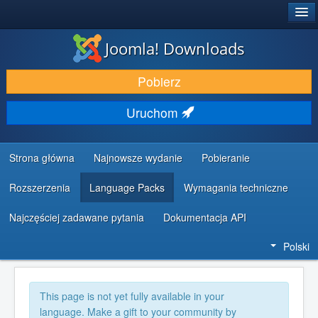
®
JOOMLA!
Joomla! Downloads
DODATKI I ROZSZERZENIA
Pobierz
ODKRYJ & POZNAJ
Uruchom
SPOŁECZNOŚĆ & WSPARCIE
ZASOBY DLA PROGRAMISTÓW
Strona główna
Najnowsze wydanie
Pobieranie
Rozszerzenia
Language Packs
Wymagania techniczne
Najczęściej zadawane pytania
Dokumentacja API
Polski
This page is not yet fully available in your
language. Make a gift to your community by