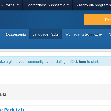
j & Poznaj
Społeczność & Wsparcie
Zasoby dla programi
Po
Rozszerzenia
Language Packs
Wymagania techniczne
N
ake a gift to your community by translating it! Click
here
to start.
6:43
e Pack (v1)