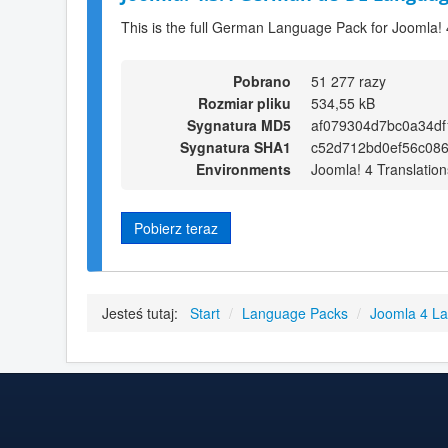
This is the full German Language Pack for Joomla! 
Pobrano
51 277 razy
Rozmiar pliku
534,55 kB
Sygnatura MD5
af079304d7bc0a34d
Sygnatura SHA1
c52d712bd0ef56c08
Environments
Joomla! 4 Translation
Pobierz teraz
Jesteś tutaj:
Start
/
Language Packs
/
Joomla 4 L