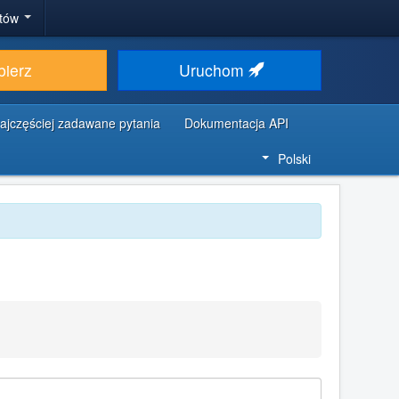
stów
bierz
Uruchom
ajczęściej zadawane pytania
Dokumentacja API
Polski