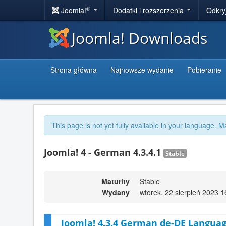
®
Joomla!
Dodatki i rozszerzenia
Odkry
Joomla! Downloads
Strona główna
Najnowsze wydanie
Pobieranie
This page is not yet fully available in your language. M
Joomla! 4 - German 4.3.4.1
Stable
Maturity
Stable
Wydany
wtorek, 22 sierpień 2023 1
Joomla! 4.3.4 German de-DE Languag