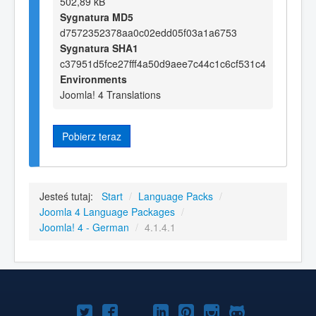
502,89 kB
Sygnatura MD5
d7572352378aa0c02edd05f03a1a6753
Sygnatura SHA1
c37951d5fce27fff4a50d9aee7c44c1c6cf531c4
Environments
Joomla! 4 Translations
Pobierz teraz
Jesteś tutaj:
Start
/
Language Packs
/
Joomla 4 Language Packages
/
Joomla! 4 - German
/
4.1.4.1
Joomla!
Joomla!
Joomla!
Joomla!
Joomla!
Joomla!
Joomla!