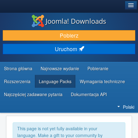
®
JOOMLA!
Joomla! Downloads
DODATKI I ROZSZERZENIA
Pobierz
ODKRYJ & POZNAJ
Uruchom
SPOŁECZNOŚĆ & WSPARCIE
ZASOBY DLA PROGRAMISTÓW
Strona główna
Najnowsze wydanie
Pobieranie
Rozszerzenia
Language Packs
Wymagania techniczne
Najczęściej zadawane pytania
Dokumentacja API
Polski
This page is not yet fully available in your
language. Make a gift to your community by