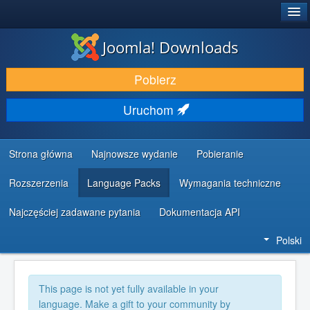
®
JOOMLA!
Joomla! Downloads
DODATKI I ROZSZERZENIA
Pobierz
ODKRYJ & POZNAJ
Uruchom
SPOŁECZNOŚĆ & WSPARCIE
ZASOBY DLA PROGRAMISTÓW
Strona główna
Najnowsze wydanie
Pobieranie
Rozszerzenia
Language Packs
Wymagania techniczne
Najczęściej zadawane pytania
Dokumentacja API
Polski
This page is not yet fully available in your
language. Make a gift to your community by