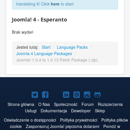
translating it! Click
here
to start.
Joomla! 4 - Esperanto
Brak wydań
Jesteś tutaj:
Start
/
Language Packs
/
Joomla 4 Language Packages
/
Joomla! 1.0.4 to 1.0.13 Patch Package (.zip)
Joomla!
Joomla!
Joomla!
Joomla!
Joomla!
Joomla!
Joomla!
na
na
na
na
w
na
na
Strona główna
O Nas
Społeczność
Forum
Rozszerzenia
Usługi
Dokumentacja
Deweloper
Sklep
Twitterze
Facebooku
YouTube
LinkedIn
serwisie
Instagramie
GitHubie
Oświadczenie o dostępności
Polityka prywatności
Polityka plików
Pinterest
cookie
Zasponsoruj Joomla! pięcioma dolarami
Pomóż w