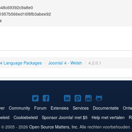
b48c69392c9a8e0
1957b566ed16f8fb3abee92
s
 4 Language Packages
/
Joomla! 4 - Welsh
/
4.2.0.1
Joomla!
Joomla!
Joomla!
Joomla!
Joomla!
Joomla!
Joomla!
op
op
op
op
op
op
op
er
Community
Forum
Extensies
Services
Documentatie
Ontw
Twitter
Facebook
YouTube
LinkedIn
Pinterest
Instagram
GitHub
eleid
Cookiebeleid
Sponsor Joomla! met $5
Help met vertalen
R
© 2005 - 2026
Open Source Matters, Inc.
Alle rechten voorbehouden.