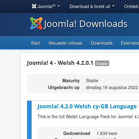
®
Joomla!
Download & breid uit
Ontdek
Joomla! Downloads
Start
Nieuwste release
Downloads
Extensie
Joomla! 4 - Welsh 4.2.0.1
Stable
Maturity
Stable
Uitgebracht op
dinsdag 16 augustus 2022
Joomla! 4.2.0 Welsh cy-GB Language 
This is the full Welsh Language Pack for Joomla! 4.
Gedownload
1.639 keer