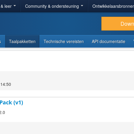
 & leer
Community & ondersteuning
Ontwikkelaarsbronne
Down
s
Taalpakketten
Technische vereisten
API documentatie
 14:50
Pack (v1)
2.0