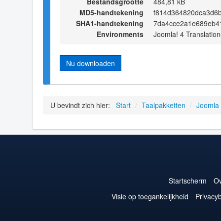
Bestandsgrootte
484,81 kB
MD5-handtekening
f814d364820dca3d6
SHA1-handtekening
7da4cce2a1e689eb4
Environments
Joomla! 4 Translation
Nu downloaden
U bevindt zich hier:
Start
/
Taalpakketten
/
Joomla
Startscherm
Ov
Visie op toegankelijkheid
Privacyb