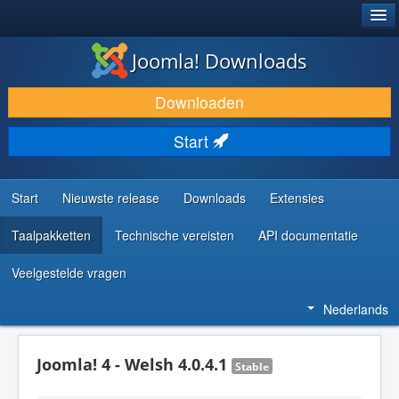
®
JOOMLA!
Joomla! Downloads
DOWNLOAD & BREID UIT
Downloaden
ONTDEK & LEER
Start
COMMUNITY & ONDERSTEUNING
ONTWIKKELAARSBRONNEN
Start
Nieuwste release
Downloads
Extensies
Taalpakketten
Technische vereisten
API documentatie
Veelgestelde vragen
Nederlands
Joomla! 4 - Welsh 4.0.4.1
Stable