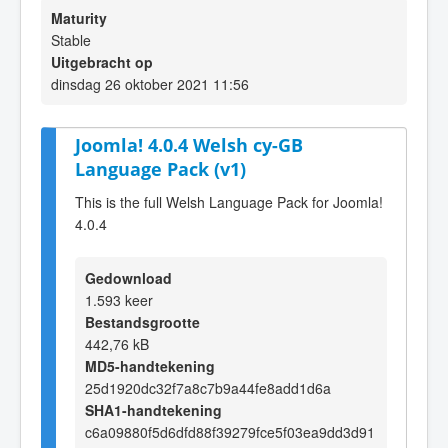
Maturity
Stable
Uitgebracht op
dinsdag 26 oktober 2021 11:56
Joomla! 4.0.4 Welsh cy-GB
Language Pack (v1)
This is the full Welsh Language Pack for Joomla!
4.0.4
Gedownload
1.593 keer
Bestandsgrootte
442,76 kB
MD5-handtekening
25d1920dc32f7a8c7b9a44fe8add1d6a
SHA1-handtekening
c6a09880f5d6dfd88f39279fce5f03ea9dd3d91