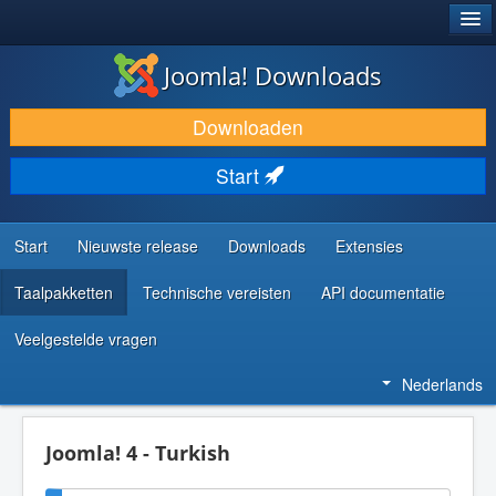
®
JOOMLA!
Joomla! Downloads
DOWNLOAD & BREID UIT
Downloaden
ONTDEK & LEER
Start
COMMUNITY & ONDERSTEUNING
ONTWIKKELAARSBRONNEN
Start
Nieuwste release
Downloads
Extensies
Taalpakketten
Technische vereisten
API documentatie
Veelgestelde vragen
Nederlands
Joomla! 4 - Turkish