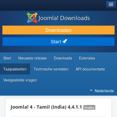
®
JOOMLA!
Joomla! Downloads
DOWNLOAD & BREID UIT
Downloaden
ONTDEK & LEER
Start
COMMUNITY & ONDERSTEUNING
ONTWIKKELAARSBRONNEN
Start
Nieuwste release
Downloads
Extensies
Taalpakketten
Technische vereisten
API documentatie
Veelgestelde vragen
Nederlands
Joomla! 4 - Tamil (India) 4.4.1.1
Stable