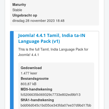
Maturity
Stable
Uitgebracht op
dinsdag 28 november 2023 18:48
Joomla! 4.4.1 Tamil, India ta-IN
Language Pack (v1)
This is the full Tamil, India Language Pack for
Joomla! 4.4.1
Gedownload
1.477 keer
Bestandsgrootte
803,87 kB
MD5-handtekening
fc5206635b069329c7733e802ed9bf13
SHA1-handtekening
bdd06d045c1bd35ce343fda07ee37d9bd17bb