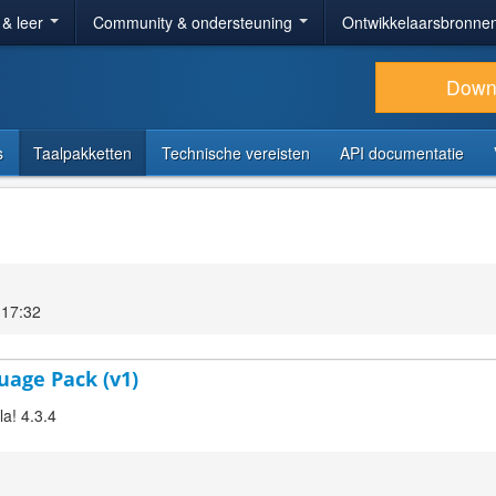
 & leer
Community & ondersteuning
Ontwikkelaarsbronne
Down
s
Taalpakketten
Technische vereisten
API documentatie
 17:32
guage Pack (v1)
la! 4.3.4