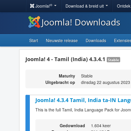
®
Joomla!
Download & breid uit
Ontdek
Joomla! Downloads
Start
Nieuwste release
Downloads
Extensie
Joomla! 4 - Tamil (India) 4.3.4.1
Stable
Maturity
Stable
Uitgebracht op
dinsdag 22 augustus 2023
Joomla! 4.3.4 Tamil, India ta-IN Lan
This is the full Tamil, India Language Pack for Joom
Gedownload
1.604 keer