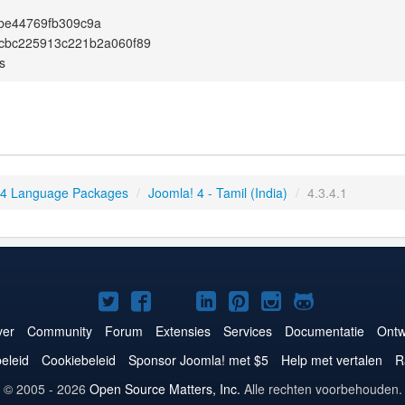
be44769fb309c9a
cbc225913c221b2a060f89
s
 4 Language Packages
/
Joomla! 4 - Tamil (India)
/
4.3.4.1
Joomla!
Joomla!
Joomla!
Joomla!
Joomla!
Joomla!
Joomla!
op
op
op
op
op
op
op
er
Community
Forum
Extensies
Services
Documentatie
Ontw
Twitter
Facebook
YouTube
LinkedIn
Pinterest
Instagram
GitHub
eleid
Cookiebeleid
Sponsor Joomla! met $5
Help met vertalen
R
© 2005 - 2026
Open Source Matters, Inc.
Alle rechten voorbehouden.