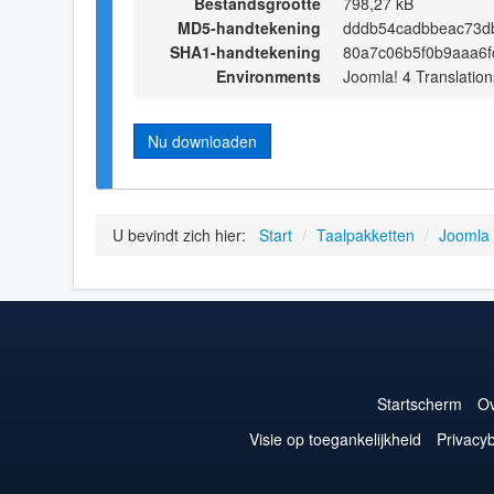
Bestandsgrootte
798,27 kB
MD5-handtekening
dddb54cadbbeac73d
SHA1-handtekening
80a7c06b5f0b9aaa6f
Environments
Joomla! 4 Translation
Nu downloaden
U bevindt zich hier:
Start
/
Taalpakketten
/
Joomla
Startscherm
Ov
Visie op toegankelijkheid
Privacyb