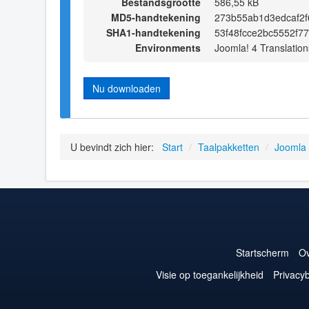
Bestandsgrootte
586,55 kB
MD5-handtekening
273b55ab1d3edcaf2f
SHA1-handtekening
53f48fcce2bc5552f7
Environments
Joomla! 4 Translation
Nu downloaden
U bevindt zich hier:
Start
/
Taalpakketten
/
Joomla
Startscherm
Ov
Visie op toegankelijkheid
Privacyb