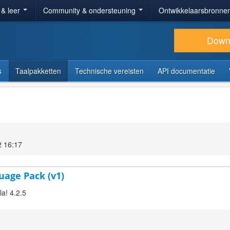
 & leer
Community & ondersteuning
Ontwikkelaarsbronne
Down
s
Taalpakketten
Technische vereisten
API documentatie
2 16:17
guage Pack (v1)
la! 4.2.5