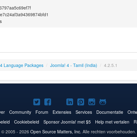
6797aa5c69ef7f
7e7c24af3a94369874bfd1
s
 4 Language Packages
/
Joomla! 4 - Tamil (India)
/
4.2.5.1
Joomla!
Joomla!
Joomla!
Joomla!
Joomla!
Joomla!
Joomla!
op
op
op
op
op
op
op
er
Community
Forum
Extensies
Services
Documentatie
Ontw
Twitter
Facebook
YouTube
LinkedIn
Pinterest
Instagram
GitHub
eleid
Cookiebeleid
Sponsor Joomla! met $5
Help met vertalen
R
© 2005 - 2026
Open Source Matters, Inc.
Alle rechten voorbehouden.