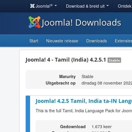
®
Joomla!
Download & breid uit
Ontdek
Joomla! Downloads
Start
Nieuwste release
Downloads
Extensie
Joomla! 4 - Tamil (India) 4.2.5.1
Stable
Maturity
Stable
Uitgebracht op
dinsdag 08 november 202
Joomla! 4.2.5 Tamil, India ta-IN Lan
This is the full Tamil, India Language Pack for Joom
Gedownload
1.673 keer