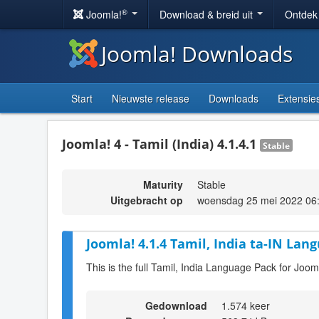
®
Joomla!
Download & breid uit
Ontdek
Joomla! Downloads
Start
Nieuwste release
Downloads
Extensie
Joomla! 4 - Tamil (India) 4.1.4.1
Stable
Maturity
Stable
Uitgebracht op
woensdag 25 mei 2022 06
Joomla! 4.1.4 Tamil, India ta-IN Lan
This is the full Tamil, India Language Pack for Joom
Gedownload
1.574 keer