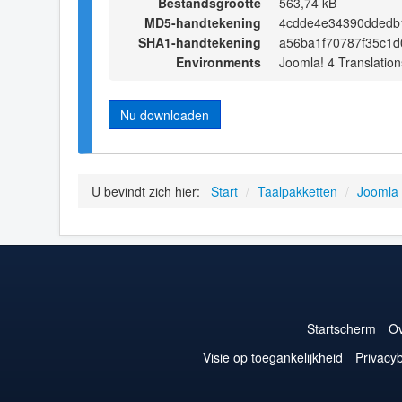
Bestandsgrootte
563,74 kB
MD5-handtekening
4cdde4e34390ddedb
SHA1-handtekening
a56ba1f70787f35c1
Environments
Joomla! 4 Translation
Nu downloaden
U bevindt zich hier:
Start
/
Taalpakketten
/
Joomla
Startscherm
Ov
Visie op toegankelijkheid
Privacyb