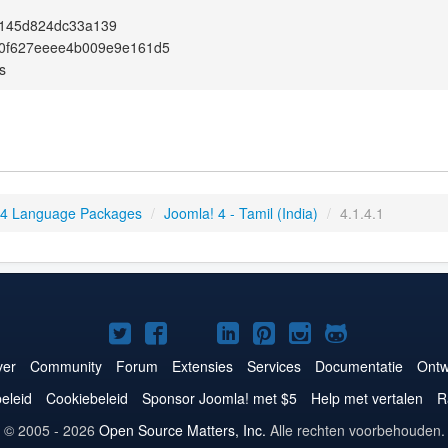
145d824dc33a139
d0f627eeee4b009e9e161d5
s
 4 Language Packages
/
Joomla! 4 - Tamil (India)
/
4.1.4.1
Joomla!
Joomla!
Joomla!
Joomla!
Joomla!
Joomla!
Joomla!
op
op
op
op
op
op
op
er
Community
Forum
Extensies
Services
Documentatie
Ontw
Twitter
Facebook
YouTube
LinkedIn
Pinterest
Instagram
GitHub
eleid
Cookiebeleid
Sponsor Joomla! met $5
Help met vertalen
R
© 2005 - 2026
Open Source Matters, Inc.
Alle rechten voorbehouden.