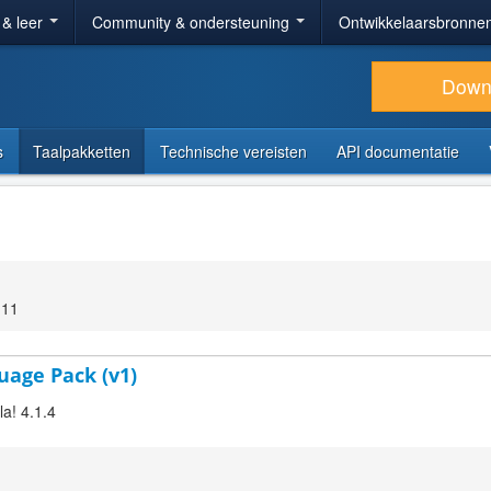
 & leer
Community & ondersteuning
Ontwikkelaarsbronne
Down
s
Taalpakketten
Technische vereisten
API documentatie
:11
guage Pack (v1)
la! 4.1.4