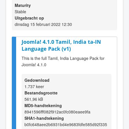
Maturity
Stable
Uitgebracht op
dinsdag 15 februari 2022 12:30
Joomla! 4.1.0 Tamil, India ta-IN
Language Pack (v1)
This is the full Tamil, India Language Pack for
Joomla! 4.1.0
Gedownload
1.737 keer
Bestandsgrootte
561,96 kB
MD5-handtekening
8941596fff082f912ac0fc080eaee9fa
SHA1-handtekening
b0fc648aee2b6931bd4e9683fdfe585d92f335