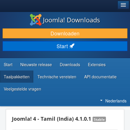
®
JOOMLA!
Joomla! Downloads
DOWNLOAD & BREID UIT
Downloaden
ONTDEK & LEER
Start
COMMUNITY & ONDERSTEUNING
ONTWIKKELAARSBRONNEN
Start
Nieuwste release
Downloads
Extensies
Taalpakketten
Technische vereisten
API documentatie
Veelgestelde vragen
Nederlands
Joomla! 4 - Tamil (India) 4.1.0.1
Stable