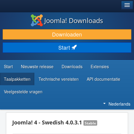
®
JOOMLA!
Joomla! Downloads
DOWNLOAD & BREID UIT
Downloaden
ONTDEK & LEER
Start
COMMUNITY & ONDERSTEUNING
ONTWIKKELAARSBRONNEN
Start
Nieuwste release
Downloads
Extensies
Taalpakketten
Technische vereisten
API documentatie
Veelgestelde vragen
Nederlands
Joomla! 4 - Swedish 4.0.3.1
Stable