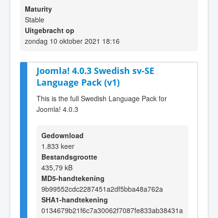
Maturity
Stable
Uitgebracht op
zondag 10 oktober 2021 18:16
Joomla! 4.0.3 Swedish sv-SE
Language Pack (v1)
This is the full Swedish Language Pack for
Joomla! 4.0.3
Gedownload
1.833 keer
Bestandsgrootte
435,79 kB
MD5-handtekening
9b99552cdc2287451a2df5bba48a762a
SHA1-handtekening
0134679b21f6c7a30062f7087fe833ab38431a