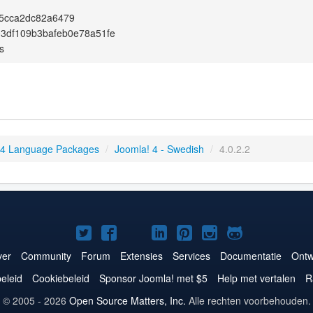
85cca2dc82a6479
3df109b3bafeb0e78a51fe
s
 4 Language Packages
/
Joomla! 4 - Swedish
/
4.0.2.2
Joomla!
Joomla!
Joomla!
Joomla!
Joomla!
Joomla!
Joomla!
op
op
op
op
op
op
op
er
Community
Forum
Extensies
Services
Documentatie
Ontw
Twitter
Facebook
YouTube
LinkedIn
Pinterest
Instagram
GitHub
eleid
Cookiebeleid
Sponsor Joomla! met $5
Help met vertalen
R
© 2005 - 2026
Open Source Matters, Inc.
Alle rechten voorbehouden.