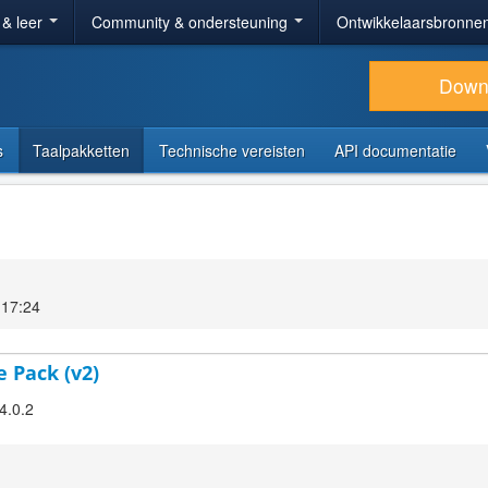
 & leer
Community & ondersteuning
Ontwikkelaarsbronne
Down
s
Taalpakketten
Technische vereisten
API documentatie
 17:24
e Pack (v2)
4.0.2