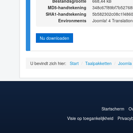
Bestandsgrootte
668,44 kB
MD5-handtekening
348c67f89bf7b5276
SHA1-handtekening
5b582302c08c1f4860
Environments
Joomla! 4 Translation
Nu downloaden
U bevindt zich hier:
Start
/
Taalpakketten
/
Joomla
Startscherm
Ov
Visie op toegankelijkheid
Privacyb