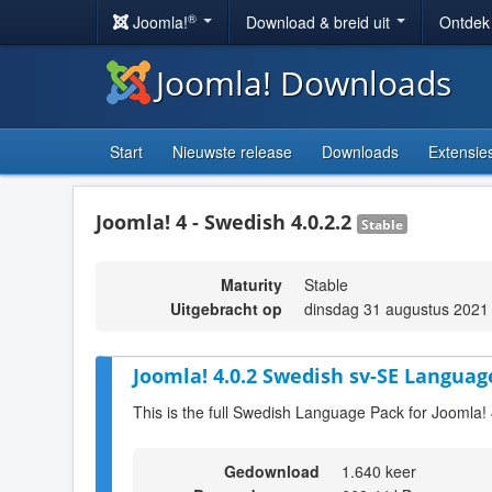
®
Joomla!
Download & breid uit
Ontdek
Joomla! Downloads
Start
Nieuwste release
Downloads
Extensie
Joomla! 4 - Swedish 4.0.2.2
Stable
Maturity
Stable
Uitgebracht op
dinsdag 31 augustus 2021
Joomla! 4.0.2 Swedish sv-SE Languag
This is the full Swedish Language Pack for Joomla! 
Gedownload
1.640 keer