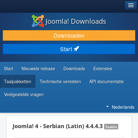
®
JOOMLA!
Joomla! Downloads
DOWNLOAD & BREID UIT
Downloaden
ONTDEK & LEER
Start
COMMUNITY & ONDERSTEUNING
ONTWIKKELAARSBRONNEN
Start
Nieuwste release
Downloads
Extensies
Taalpakketten
Technische vereisten
API documentatie
Veelgestelde vragen
Nederlands
Joomla! 4 - Serbian (Latin) 4.4.4.3
Stable