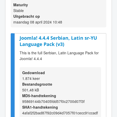
Maturity
Stable
Uitgebracht op
maandag 08 april 2024 10:48
Joomla! 4.4.4 Serbian, Latin sr-YU
Language Pack (v3)
This is the full Serbian, Latin Language Pack for
Joomla! 4.4.4
Gedownload
1.874 keer
Bestandsgrootte
501,48 kB
MD5-handtekening
95869144b70405fdd57f0c2700d07f3f
SHA1-handtekening
4afaf2f2bad87f92c09d4d7057f01cecc91ccadf