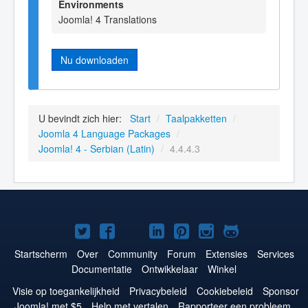
Environments
Joomla! 4 Translations
Nu downloaden
U bevindt zich hier:
Start
/
Taalpakketten
/
Joomla 4 Language Packages
/
Joomla! 4 - Serbian (Latin)
/
4.4.4.3
Joomla!
Joomla!
Joomla!
Joomla!
Joomla!
Joomla!
Joomla!
op
op
op
op
op
op
op
Startscherm
Over
Community
Forum
Extensies
Services
Documentatie
Ontwikkelaar
Winkel
Twitter
Facebook
YouTube
LinkedIn
Pinterest
Instagram
GitHub
Visie op toegankelijkheid
Privacybeleid
Cookiebeleid
Sponsor
Joomla! met $5
Help met vertalen
Rapporteer een probleem