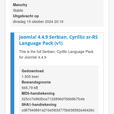
Maturity
Stable
Uitgebracht op
dinsdag 15 oktober 2024 20:19
Joomla! 4.4.9 Serbian, Cyrillic sr-RS
Language Pack (v1)
This is the full Serbian, Cyrillic Language Pack
for Joomla! 4.4.9
Gedownload
1.505 keer
Bestandsgrootte
565,79 kB
MD5-handtekening
325cc7e962bca7122896d7bbb6b7fc4e
SHA1-handtekening
cd87949891a21be583d775b638582e46426c