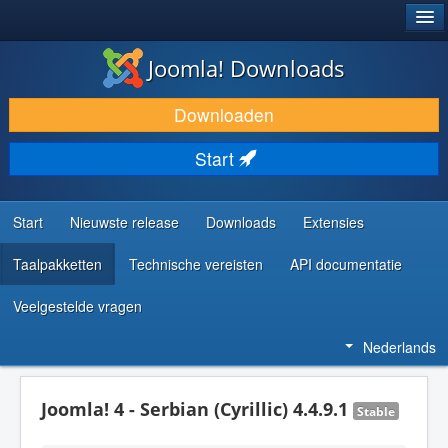
®
JOOMLA!
Joomla! Downloads
DOWNLOAD & BREID UIT
Downloaden
ONTDEK & LEER
Start
COMMUNITY & ONDERSTEUNING
ONTWIKKELAARSBRONNEN
Start
Nieuwste release
Downloads
Extensies
Taalpakketten
Technische vereisten
API documentatie
Veelgestelde vragen
Nederlands
Joomla! 4 - Serbian (Cyrillic) 4.4.9.1
Stable