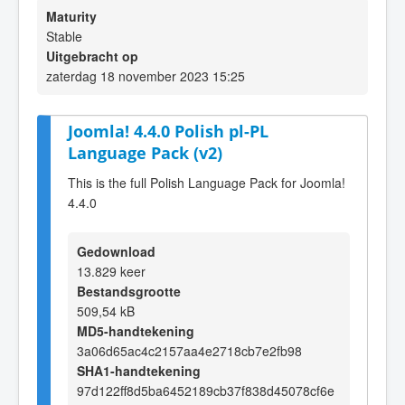
Maturity
Stable
Uitgebracht op
zaterdag 18 november 2023 15:25
Joomla! 4.4.0 Polish pl-PL
Language Pack (v2)
This is the full Polish Language Pack for Joomla!
4.4.0
Gedownload
13.829 keer
Bestandsgrootte
509,54 kB
MD5-handtekening
3a06d65ac4c2157aa4e2718cb7e2fb98
SHA1-handtekening
97d122ff8d5ba6452189cb37f838d45078cf6e