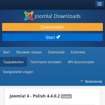
®
JOOMLA!
Joomla! Downloads
DOWNLOAD & BREID UIT
Downloaden
ONTDEK & LEER
Start
COMMUNITY & ONDERSTEUNING
ONTWIKKELAARSBRONNEN
Start
Nieuwste release
Downloads
Extensies
Taalpakketten
Technische vereisten
API documentatie
Veelgestelde vragen
Nederlands
Joomla! 4 - Polish 4.4.0.2
Stable