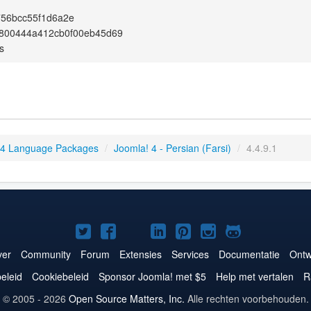
756bcc55f1d6a2e
800444a412cb0f00eb45d69
s
 4 Language Packages
/
Joomla! 4 - Persian (Farsi)
/
4.4.9.1
Joomla!
Joomla!
Joomla!
Joomla!
Joomla!
Joomla!
Joomla!
op
op
op
op
op
op
op
er
Community
Forum
Extensies
Services
Documentatie
Ontw
Twitter
Facebook
YouTube
LinkedIn
Pinterest
Instagram
GitHub
eleid
Cookiebeleid
Sponsor Joomla! met $5
Help met vertalen
R
© 2005 - 2026
Open Source Matters, Inc.
Alle rechten voorbehouden.