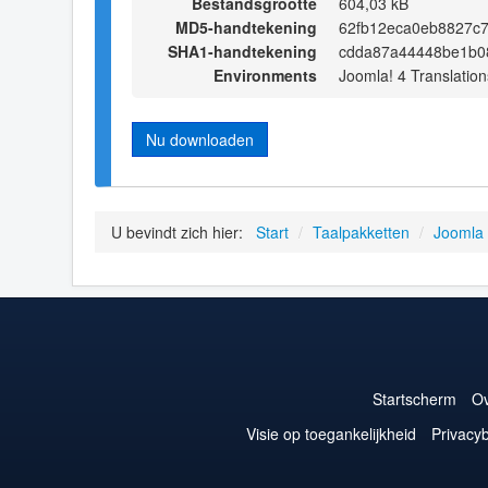
Bestandsgrootte
604,03 kB
MD5-handtekening
62fb12eca0eb8827c
SHA1-handtekening
cdda87a44448be1b0
Environments
Joomla! 4 Translation
Nu downloaden
U bevindt zich hier:
Start
/
Taalpakketten
/
Joomla
Startscherm
Ov
Visie op toegankelijkheid
Privacyb