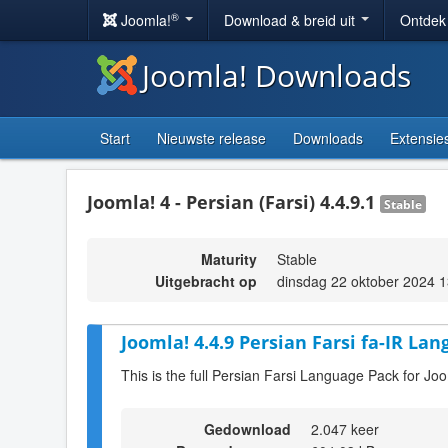
®
Joomla!
Download & breid uit
Ontdek
Joomla! Downloads
Start
Nieuwste release
Downloads
Extensie
Joomla! 4 - Persian (Farsi) 4.4.9.1
Stable
Maturity
Stable
Uitgebracht op
dinsdag 22 oktober 2024 1
Joomla! 4.4.9 Persian Farsi fa-IR Lan
This is the full Persian Farsi Language Pack for Joo
Gedownload
2.047 keer