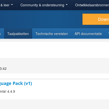
 & leer
Community & ondersteuning
Ontwikkelaarsbronne
Down
s
Taalpakketten
Technische vereisten
API documentatie
3:42
guage Pack (v1)
mla! 4.4.9