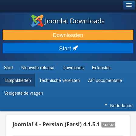
®
JOOMLA!
Joomla! Downloads
DOWNLOAD & BREID UIT
Downloaden
ONTDEK & LEER
Start
COMMUNITY & ONDERSTEUNING
ONTWIKKELAARSBRONNEN
Start
Nieuwste release
Downloads
Extensies
Taalpakketten
Technische vereisten
API documentatie
Veelgestelde vragen
Nederlands
Joomla! 4 - Persian (Farsi) 4.1.5.1
Stable