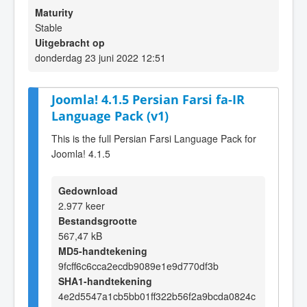
Maturity
Stable
Uitgebracht op
donderdag 23 juni 2022 12:51
Joomla! 4.1.5 Persian Farsi fa-IR
Language Pack (v1)
This is the full Persian Farsi Language Pack for
Joomla! 4.1.5
Gedownload
2.977 keer
Bestandsgrootte
567,47 kB
MD5-handtekening
9fcff6c6cca2ecdb9089e1e9d770df3b
SHA1-handtekening
4e2d5547a1cb5bb01ff322b56f2a9bcda0824c