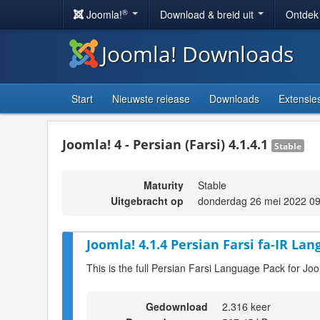
®
Joomla!
Download & breid uit
Ontdek
Joomla! Downloads
Start
Nieuwste release
Downloads
Extensie
Joomla! 4 - Persian (Farsi) 4.1.4.1
Stable
Maturity
Stable
Uitgebracht op
donderdag 26 mei 2022 09
Joomla! 4.1.4 Persian Farsi fa-IR Lan
This is the full Persian Farsi Language Pack for Joo
Gedownload
2.316 keer