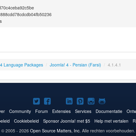
d70c4ceba92c5be
d888cdd78cdcdb04fb50236
s
 4 Language Packages
/
Joomla! 4 - Persian (Farsi)
/
4.1.4.1
Joomla!
Joomla!
Joomla!
Joomla!
Joomla!
Joomla!
Joomla!
op
op
op
op
op
op
op
er
Community
Forum
Extensies
Services
Documentatie
Ontw
Twitter
Facebook
YouTube
LinkedIn
Pinterest
Instagram
GitHub
eleid
Cookiebeleid
Sponsor Joomla! met $5
Help met vertalen
R
© 2005 - 2026
Open Source Matters, Inc.
Alle rechten voorbehouden.