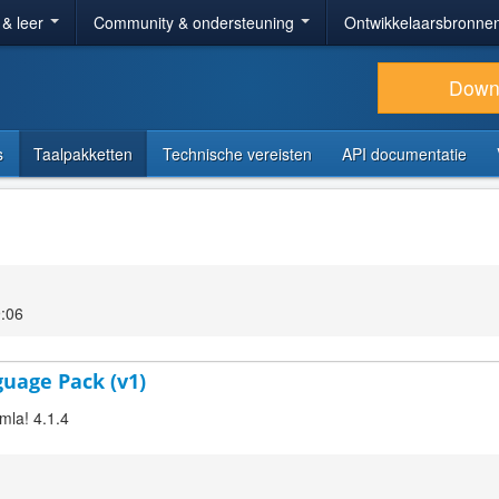
 & leer
Community & ondersteuning
Ontwikkelaarsbronne
Down
s
Taalpakketten
Technische vereisten
API documentatie
:06
guage Pack (v1)
mla! 4.1.4