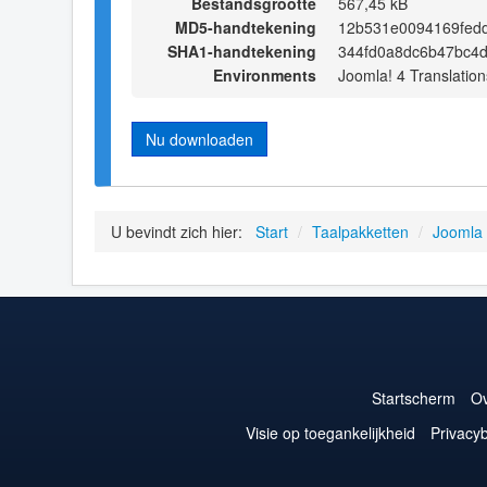
Bestandsgrootte
567,45 kB
MD5-handtekening
12b531e0094169fed
SHA1-handtekening
344fd0a8dc6b47bc4
Environments
Joomla! 4 Translation
Nu downloaden
U bevindt zich hier:
Start
/
Taalpakketten
/
Joomla
Startscherm
Ov
Visie op toegankelijkheid
Privacyb