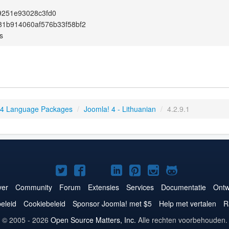
9251e93028c3fd0
81b914060af576b33f58bf2
s
 4 Language Packages
/
Joomla! 4 - Lithuanian
/
4.2.9.1
Joomla!
Joomla!
Joomla!
Joomla!
Joomla!
Joomla!
Joomla!
op
op
op
op
op
op
op
er
Community
Forum
Extensies
Services
Documentatie
Ontw
Twitter
Facebook
YouTube
LinkedIn
Pinterest
Instagram
GitHub
eleid
Cookiebeleid
Sponsor Joomla! met $5
Help met vertalen
R
© 2005 - 2026
Open Source Matters, Inc.
Alle rechten voorbehouden.