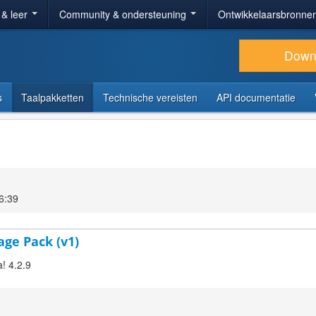
 & leer
Community & ondersteuning
Ontwikkelaarsbronne
Down
s
Taalpakketten
Technische vereisten
API documentatie
6:39
age Pack (v1)
! 4.2.9