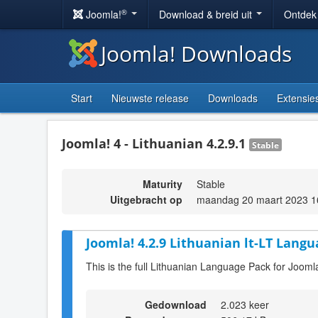
®
Joomla!
Download & breid uit
Ontdek
Joomla! Downloads
Start
Nieuwste release
Downloads
Extensie
Joomla! 4 - Lithuanian 4.2.9.1
Stable
Maturity
Stable
Uitgebracht op
maandag 20 maart 2023 1
Joomla! 4.2.9 Lithuanian lt-LT Langu
This is the full Lithuanian Language Pack for Joomla
Gedownload
2.023 keer