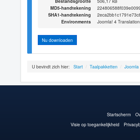
Bestandsgrootte
506,17 kB
MD5-handtekening
224806588f039e009
SHA1-handtekening
2eca2bb1c1791e73c
Environments
Joomla! 4 Translation
Nu downloaden
U bevindt zich hier:
Start
/
Taalpakketten
/
Joomla
Startscherm
Ov
Visie op toegankelijkheid
Privacyb