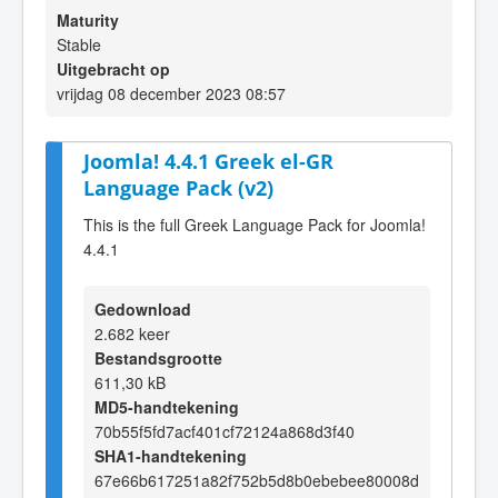
Maturity
Stable
Uitgebracht op
vrijdag 08 december 2023 08:57
Joomla! 4.4.1 Greek el-GR
Language Pack (v2)
This is the full Greek Language Pack for Joomla!
4.4.1
Gedownload
2.682 keer
Bestandsgrootte
611,30 kB
MD5-handtekening
70b55f5fd7acf401cf72124a868d3f40
SHA1-handtekening
67e66b617251a82f752b5d8b0ebebee80008d