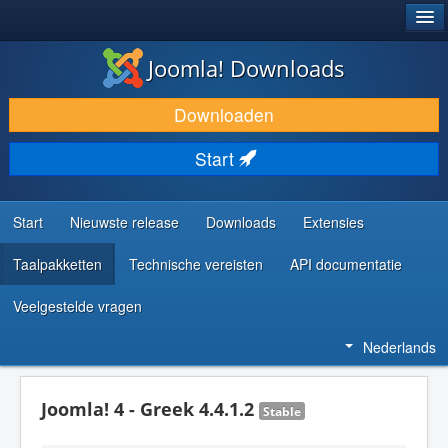
®
JOOMLA!
Joomla! Downloads
DOWNLOAD & BREID UIT
Downloaden
ONTDEK & LEER
Start
COMMUNITY & ONDERSTEUNING
ONTWIKKELAARSBRONNEN
Start
Nieuwste release
Downloads
Extensies
Taalpakketten
Technische vereisten
API documentatie
Veelgestelde vragen
Nederlands
Joomla! 4 - Greek 4.4.1.2
Stable