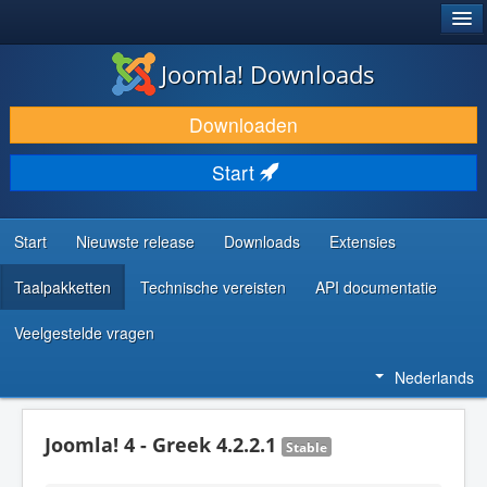
®
JOOMLA!
Joomla! Downloads
DOWNLOAD & BREID UIT
Downloaden
ONTDEK & LEER
Start
COMMUNITY & ONDERSTEUNING
ONTWIKKELAARSBRONNEN
Start
Nieuwste release
Downloads
Extensies
Taalpakketten
Technische vereisten
API documentatie
Veelgestelde vragen
Nederlands
Joomla! 4 - Greek 4.2.2.1
Stable