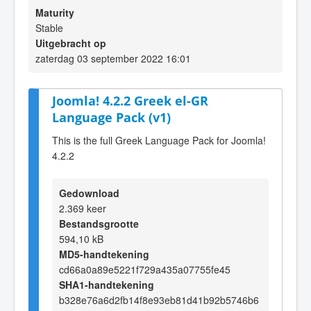
Maturity
Stable
Uitgebracht op
zaterdag 03 september 2022 16:01
Joomla! 4.2.2 Greek el-GR
Language Pack (v1)
This is the full Greek Language Pack for Joomla!
4.2.2
Gedownload
2.369 keer
Bestandsgrootte
594,10 kB
MD5-handtekening
cd66a0a89e5221f729a435a07755fe45
SHA1-handtekening
b328e76a6d2fb14f8e93eb81d41b92b5746b6