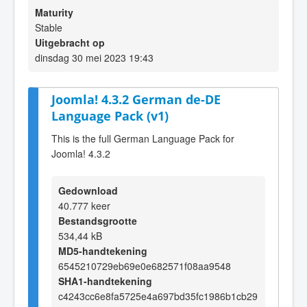
Maturity
Stable
Uitgebracht op
dinsdag 30 mei 2023 19:43
Joomla! 4.3.2 German de-DE
Language Pack (v1)
This is the full German Language Pack for
Joomla! 4.3.2
Gedownload
40.777 keer
Bestandsgrootte
534,44 kB
MD5-handtekening
6545210729eb69e0e682571f08aa9548
SHA1-handtekening
c4243cc6e8fa5725e4a697bd35fc1986b1cb29