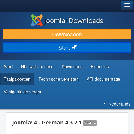
®
JOOMLA!
Joomla! Downloads
DOWNLOAD & BREID UIT
Downloaden
ONTDEK & LEER
Start
COMMUNITY & ONDERSTEUNING
ONTWIKKELAARSBRONNEN
Start
Nieuwste release
Downloads
Extensies
Taalpakketten
Technische vereisten
API documentatie
Veelgestelde vragen
Nederlands
Joomla! 4 - German 4.3.2.1
Stable