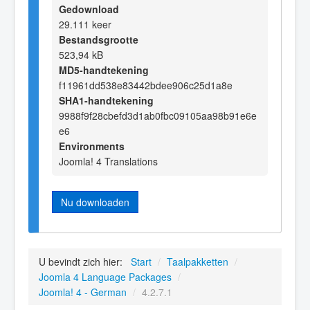
Gedownload
29.111 keer
Bestandsgrootte
523,94 kB
MD5-handtekening
f11961dd538e83442bdee906c25d1a8e
SHA1-handtekening
9988f9f28cbefd3d1ab0fbc09105aa98b91e6e
e6
Environments
Joomla! 4 Translations
Nu downloaden
U bevindt zich hier:
Start
/
Taalpakketten
/
Joomla 4 Language Packages
/
Joomla! 4 - German
/
4.2.7.1