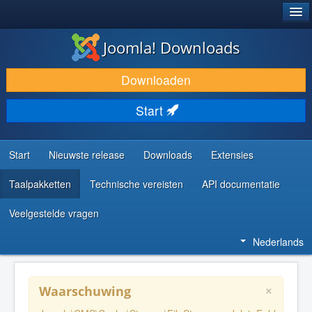
®
JOOMLA!
Joomla! Downloads
DOWNLOAD & BREID UIT
Downloaden
ONTDEK & LEER
Start
COMMUNITY & ONDERSTEUNING
ONTWIKKELAARSBRONNEN
Start
Nieuwste release
Downloads
Extensies
Taalpakketten
Technische vereisten
API documentatie
Veelgestelde vragen
Nederlands
×
Waarschuwing