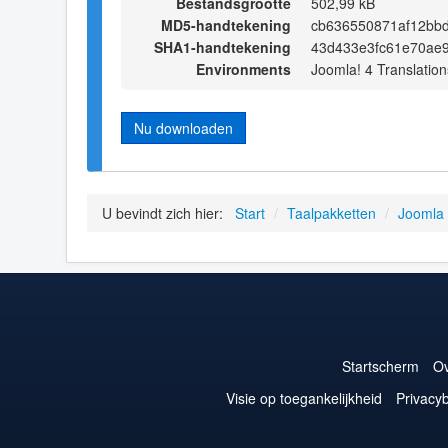
Bestandsgrootte
502,99 kB
MD5-handtekening
cb636550871af12bb
SHA1-handtekening
43d433e3fc61e70ae
Environments
Joomla! 4 Translation
Nu downloaden
U bevindt zich hier:
Start
/
Taalpakketten
/
Joomla
Startscherm
Ov
Visie op toegankelijkheid
Privacyb