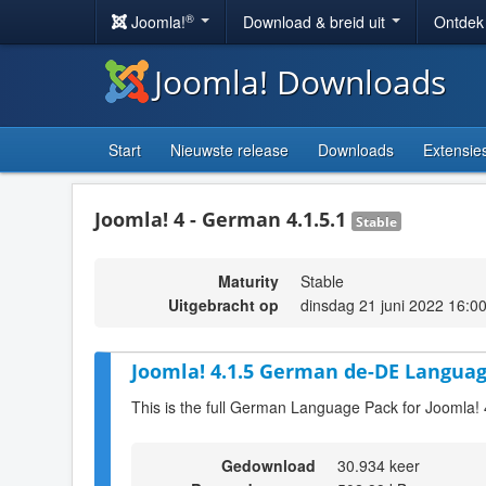
®
Joomla!
Download & breid uit
Ontdek
Joomla! Downloads
Start
Nieuwste release
Downloads
Extensie
Joomla! 4 - German 4.1.5.1
Stable
Maturity
Stable
Uitgebracht op
dinsdag 21 juni 2022 16:0
Joomla! 4.1.5 German de-DE Languag
This is the full German Language Pack for Joomla! 
Gedownload
30.934 keer