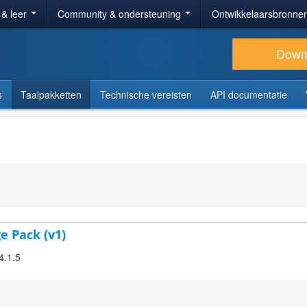
 & leer
Community & ondersteuning
Ontwikkelaarsbronne
Down
s
Taalpakketten
Technische vereisten
API documentatie
0
e Pack (v1)
4.1.5