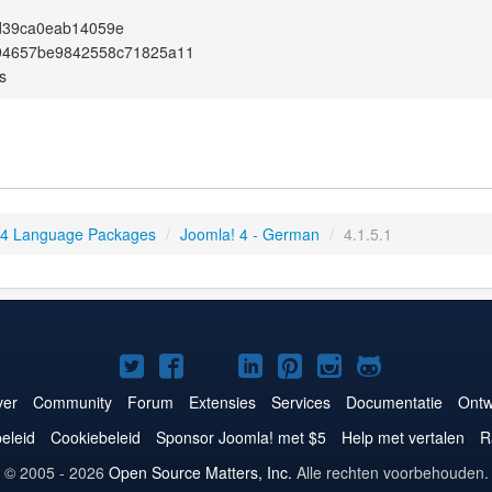
d39ca0eab14059e
94657be9842558c71825a11
s
 4 Language Packages
/
Joomla! 4 - German
/
4.1.5.1
Joomla!
Joomla!
Joomla!
Joomla!
Joomla!
Joomla!
Joomla!
op
op
op
op
op
op
op
er
Community
Forum
Extensies
Services
Documentatie
Ontw
Twitter
Facebook
YouTube
LinkedIn
Pinterest
Instagram
GitHub
eleid
Cookiebeleid
Sponsor Joomla! met $5
Help met vertalen
R
© 2005 - 2026
Open Source Matters, Inc.
Alle rechten voorbehouden.