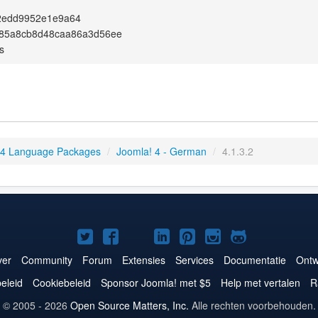
2edd9952e1e9a64
f85a8cb8d48caa86a3d56ee
s
 4 Language Packages
/
Joomla! 4 - German
/
4.1.3.2
Joomla!
Joomla!
Joomla!
Joomla!
Joomla!
Joomla!
Joomla!
op
op
op
op
op
op
op
er
Community
Forum
Extensies
Services
Documentatie
Ontw
Twitter
Facebook
YouTube
LinkedIn
Pinterest
Instagram
GitHub
eleid
Cookiebeleid
Sponsor Joomla! met $5
Help met vertalen
R
© 2005 - 2026
Open Source Matters, Inc.
Alle rechten voorbehouden.