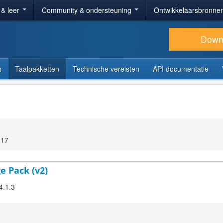
 & leer
Community & ondersteuning
Ontwikkelaarsbronne
Down
s
Taalpakketten
Technische vereisten
API documentatie
:17
e Pack (v2)
4.1.3