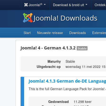
®
Joomla!
Download & breid uit
Ontdek
Joomla! Downloads
Start
Nieuwste release
Downloads
Extensie
Joomla! 4 - German 4.1.3.2
Stable
Maturity
Stable
Uitgebracht op
woensdag 11 mei 2022 15
Joomla! 4.1.3 German de-DE Languag
This is the full German Language Pack for Joomla! 
Gedownload
11.298 keer