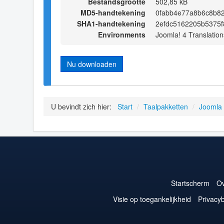
Bestandsgrootte
502,85 kB
MD5-handtekening
0fabb4e77a8b6c8b8
SHA1-handtekening
2efdc5162205b5375
Environments
Joomla! 4 Translation
Nu downloaden
U bevindt zich hier:
Start
/
Taalpakketten
/
Joomla
Startscherm
Ov
Visie op toegankelijkheid
Privacyb