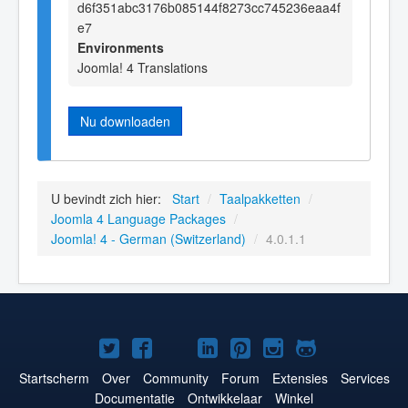
d6f351abc3176b085144f8273cc745236eaa4f
e7
Environments
Joomla! 4 Translations
Nu downloaden
U bevindt zich hier:
Start
/
Taalpakketten
/
Joomla 4 Language Packages
/
Joomla! 4 - German (Switzerland)
/
4.0.1.1
Joomla!
Joomla!
Joomla!
Joomla!
Joomla!
Joomla!
Joomla!
op
op
op
op
op
op
op
Startscherm
Over
Community
Forum
Extensies
Services
Documentatie
Ontwikkelaar
Winkel
Twitter
Facebook
YouTube
LinkedIn
Pinterest
Instagram
GitHub