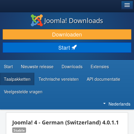
®
JOOMLA!
Joomla! Downloads
DOWNLOAD & BREID UIT
Downloaden
ONTDEK & LEER
Start
COMMUNITY & ONDERSTEUNING
ONTWIKKELAARSBRONNEN
Start
Nieuwste release
Downloads
Extensies
Taalpakketten
Technische vereisten
API documentatie
Veelgestelde vragen
Nederlands
Joomla! 4 - German (Switzerland) 4.0.1.1
Stable