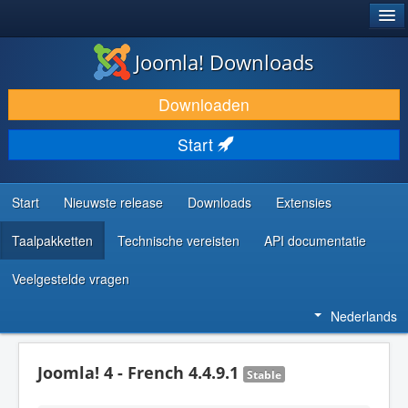
®
JOOMLA!
Joomla! Downloads
DOWNLOAD & BREID UIT
Downloaden
ONTDEK & LEER
Start
COMMUNITY & ONDERSTEUNING
ONTWIKKELAARSBRONNEN
Start
Nieuwste release
Downloads
Extensies
Taalpakketten
Technische vereisten
API documentatie
Veelgestelde vragen
Nederlands
Joomla! 4 - French 4.4.9.1
Stable