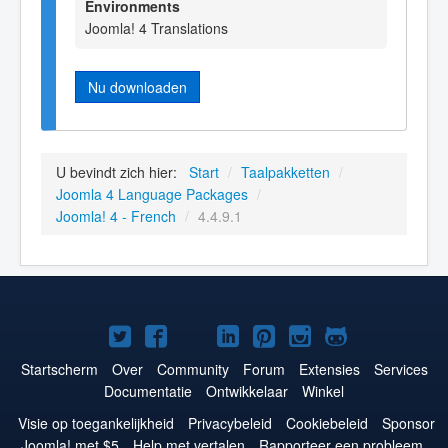
Environments
Joomla! 4 Translations
Nu downloaden
U bevindt zich hier:
Start
/
Taalpakketten
/
Joomla 4 Language Packages
/
Joomla! 4 - French
/
4.4.9.1
Joomla!
Joomla!
Joomla!
Joomla!
Joomla!
Joomla!
Joomla!
op
op
op
op
op
op
op
Startscherm
Over
Community
Forum
Extensies
Services
Documentatie
Ontwikkelaar
Winkel
Twitter
Facebook
YouTube
LinkedIn
Pinterest
Instagram
GitHub
Visie op toegankelijkheid
Privacybeleid
Cookiebeleid
Sponsor
Joomla! met $5
Help met vertalen
Rapporteer een probleem