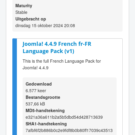
Maturity
Stable
Uitgebracht op
dinsdag 15 oktober 2024 20:08
Joomla! 4.4.9 French fr-FR
Language Pack (v1)
This is the full French Language Pack for
Joomla! 4.4.9
Gedownload
6.577 keer
Bestandsgrootte
537,66 kB
MD5-handtekening
e321a36a611b2a5b5dbd54d428713639
SHA1-handtekening
7afbf6f2b886b0c2e9fdf8b0b80ff17039c43513