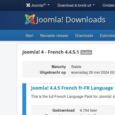
®
Joomla!
Download & breid uit
Ontdek
Joomla! Downloads
Start
Nieuwste release
Downloads
Extensie
Joomla! 4 - French 4.4.5.1
Stable
Maturity
Stable
Uitgebracht op
woensdag 29 mei 2024 00
Joomla! 4.4.5 French fr-FR Language 
This is the full French Language Pack for Joomla! 4
Gedownload
9.704 keer