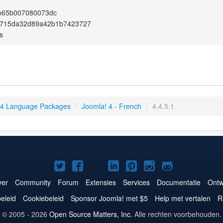
b65b007080073dc
715da32d89a42b1b7423727
s
 4 Language Packages
/
Joomla! 4 - French
/
4.4.5.1
Joomla!
Joomla!
Joomla!
Joomla!
Joomla!
Joomla!
Joomla!
op
op
op
op
op
op
op
er
Community
Forum
Extensies
Services
Documentatie
Ontw
Twitter
Facebook
YouTube
LinkedIn
Pinterest
Instagram
GitHub
eleid
Cookiebeleid
Sponsor Joomla! met $5
Help met vertalen
R
© 2005 - 2026
Open Source Matters, Inc.
Alle rechten voorbehouden.