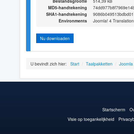
Bestandsgrootte
514,39 kB
MD5-handtekening
74dd977b8f7969e14
SHA1-handtekening
9086b049513bdbd01
Environments
Joomla! 4 Translation
Nu downloaden
U bevindt zich hier:
Start
/
Taalpakketten
/
Joomla
Startscherm
Ov
Visie op toegankelijkheid
Privacyb