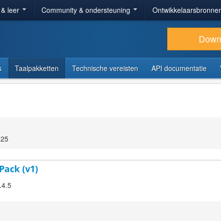
 & leer
Community & ondersteuning
Ontwikkelaarsbronne
Down
s
Taalpakketten
Technische vereisten
API documentatie
:25
Pack (v1)
.4.5