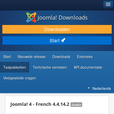
®
JOOMLA!
Joomla! Downloads
DOWNLOAD & BREID UIT
Downloaden
ONTDEK & LEER
Start
COMMUNITY & ONDERSTEUNING
ONTWIKKELAARSBRONNEN
Start
Nieuwste release
Downloads
Extensies
Taalpakketten
Technische vereisten
API documentatie
Veelgestelde vragen
Nederlands
Joomla! 4 - French 4.4.14.2
Stable