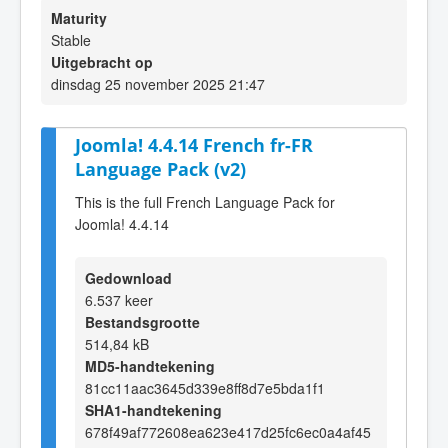
Maturity
Stable
Uitgebracht op
dinsdag 25 november 2025 21:47
Joomla! 4.4.14 French fr-FR
Language Pack (v2)
This is the full French Language Pack for
Joomla! 4.4.14
Gedownload
6.537 keer
Bestandsgrootte
514,84 kB
MD5-handtekening
81cc11aac3645d339e8ff8d7e5bda1f1
SHA1-handtekening
678f49af772608ea623e417d25fc6ec0a4af45