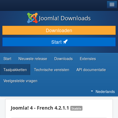
®
JOOMLA!
Joomla! Downloads
DOWNLOAD & BREID UIT
Downloaden
ONTDEK & LEER
Start
COMMUNITY & ONDERSTEUNING
ONTWIKKELAARSBRONNEN
Start
Nieuwste release
Downloads
Extensies
Taalpakketten
Technische vereisten
API documentatie
Veelgestelde vragen
Nederlands
Joomla! 4 - French 4.2.1.1
Stable