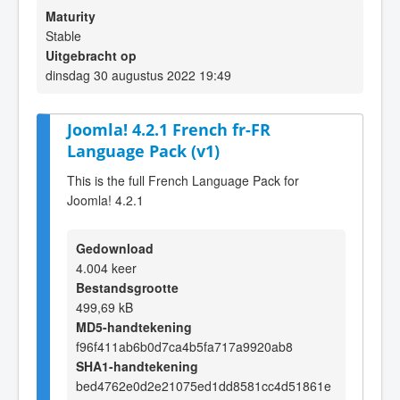
Maturity
Stable
Uitgebracht op
dinsdag 30 augustus 2022 19:49
Joomla! 4.2.1 French fr-FR
Language Pack (v1)
This is the full French Language Pack for
Joomla! 4.2.1
Gedownload
4.004 keer
Bestandsgrootte
499,69 kB
MD5-handtekening
f96f411ab6b0d7ca4b5fa717a9920ab8
SHA1-handtekening
bed4762e0d2e21075ed1dd8581cc4d51861e