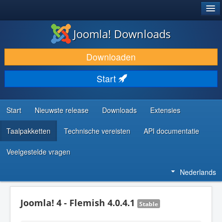
®
JOOMLA!
Joomla! Downloads
DOWNLOAD & BREID UIT
Downloaden
ONTDEK & LEER
Start
COMMUNITY & ONDERSTEUNING
ONTWIKKELAARSBRONNEN
Start
Nieuwste release
Downloads
Extensies
Taalpakketten
Technische vereisten
API documentatie
Veelgestelde vragen
Nederlands
Joomla! 4 - Flemish 4.0.4.1
Stable