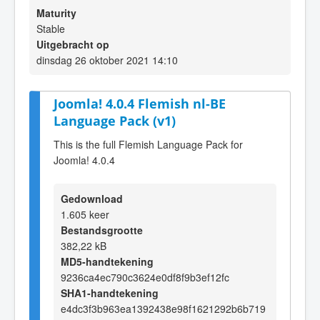
Maturity
Stable
Uitgebracht op
dinsdag 26 oktober 2021 14:10
Joomla! 4.0.4 Flemish nl-BE
Language Pack (v1)
This is the full Flemish Language Pack for
Joomla! 4.0.4
Gedownload
1.605 keer
Bestandsgrootte
382,22 kB
MD5-handtekening
9236ca4ec790c3624e0df8f9b3ef12fc
SHA1-handtekening
e4dc3f3b963ea1392438e98f1621292b6b719