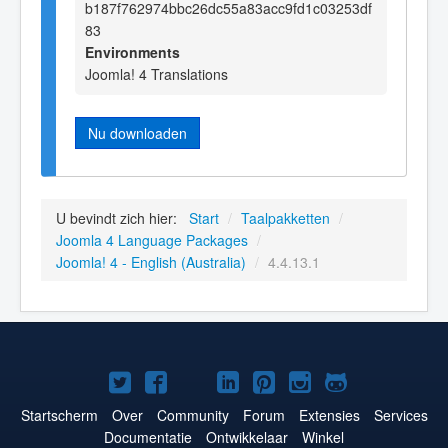
b187f762974bbc26dc55a83acc9fd1c03253df
83
Environments
Joomla! 4 Translations
Nu downloaden
U bevindt zich hier:
Start
/
Taalpakketten
/
Joomla 4 Language Packages
/
Joomla! 4 - English (Australia)
/
4.4.13.1
Joomla!
Joomla!
Joomla!
Joomla!
Joomla!
Joomla!
Joomla!
op
op
op
op
op
op
op
Startscherm
Over
Community
Forum
Extensies
Services
Documentatie
Ontwikkelaar
Winkel
Twitter
Facebook
YouTube
LinkedIn
Pinterest
Instagram
GitHub