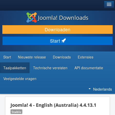
®
JOOMLA!
Joomla! Downloads
DOWNLOAD & BREID UIT
Downloaden
ONTDEK & LEER
Start
COMMUNITY & ONDERSTEUNING
ONTWIKKELAARSBRONNEN
Start
Nieuwste release
Downloads
Extensies
Taalpakketten
Technische vereisten
API documentatie
Veelgestelde vragen
Nederlands
Joomla! 4 - English (Australia) 4.4.13.1
Stable