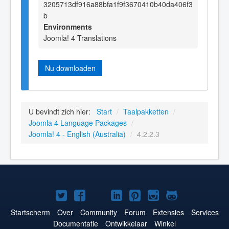
3205713df916a88bfa1f9f3670410b40da406f3
b
Environments
Joomla! 4 Translations
Nu downloaden
U bevindt zich hier:
Start
/
Taalpakketten
/
Joomla 4 Language Packages
/
Joomla! 4 - English (Australia)
/
4.2.2.3
Joomla!
Joomla!
Joomla!
Joomla!
Joomla!
Joomla!
Joomla!
op
op
op
op
op
op
op
Startscherm
Over
Community
Forum
Extensies
Services
Documentatie
Ontwikkelaar
Winkel
Twitter
Facebook
YouTube
LinkedIn
Pinterest
Instagram
GitHub