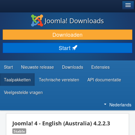
®
JOOMLA!
Joomla! Downloads
DOWNLOAD & BREID UIT
Downloaden
ONTDEK & LEER
Start
COMMUNITY & ONDERSTEUNING
ONTWIKKELAARSBRONNEN
Start
Nieuwste release
Downloads
Extensies
Taalpakketten
Technische vereisten
API documentatie
Veelgestelde vragen
Nederlands
Joomla! 4 - English (Australia) 4.2.2.3
Stable