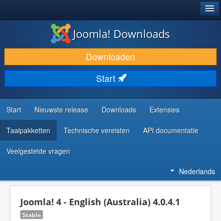
®
JOOMLA!
Joomla! Downloads
DOWNLOAD & BREID UIT
Downloaden
ONTDEK & LEER
Start
COMMUNITY & ONDERSTEUNING
ONTWIKKELAARSBRONNEN
Start
Nieuwste release
Downloads
Extensies
Taalpakketten
Technische vereisten
API documentatie
Veelgestelde vragen
Nederlands
Joomla! 4 - English (Australia) 4.0.4.1
Stable