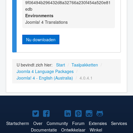
9f06494b296432d8a32766a230f454a520e81
edb
Environments
Joomla! 4 Translations
Nu downloaden
U bevindt zich hier:
Start
/
Taalpakketten
/
Joomla 4 Language Packages
/
Joomla! 4 - English (Australia)
/
4.0.4.1
Joomla!
Joomla!
Joomla!
Joomla!
Joomla!
Joomla!
Joomla!
op
op
op
op
op
op
op
Startscherm
Over
Community
Forum
Extensies
Services
Documentatie
Ontwikkelaar
Winkel
Twitter
Facebook
YouTube
LinkedIn
Pinterest
Instagram
GitHub