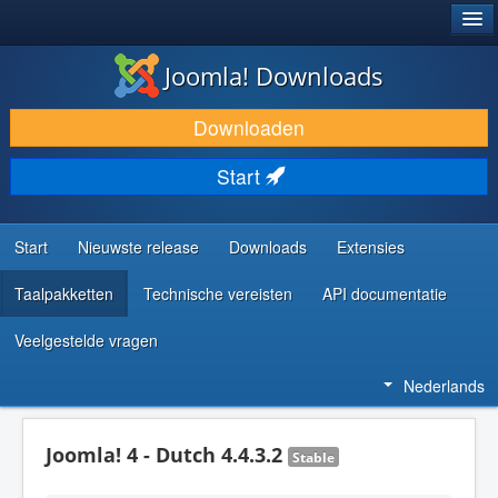
®
JOOMLA!
Joomla! Downloads
DOWNLOAD & BREID UIT
Downloaden
ONTDEK & LEER
Start
COMMUNITY & ONDERSTEUNING
ONTWIKKELAARSBRONNEN
Start
Nieuwste release
Downloads
Extensies
Taalpakketten
Technische vereisten
API documentatie
Veelgestelde vragen
Nederlands
Joomla! 4 - Dutch 4.4.3.2
Stable