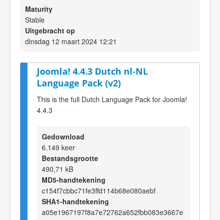
Maturity
Stable
Uitgebracht op
dinsdag 12 maart 2024 12:21
Joomla! 4.4.3 Dutch nl-NL
Language Pack (v2)
This is the full Dutch Language Pack for Joomla!
4.4.3
Gedownload
6.149 keer
Bestandsgrootte
490,71 kB
MD5-handtekening
c154f7cbbc71fe3ffd114b68e080aebf
SHA1-handtekening
a05e1967197f8a7e72762a652fbb083e3667e