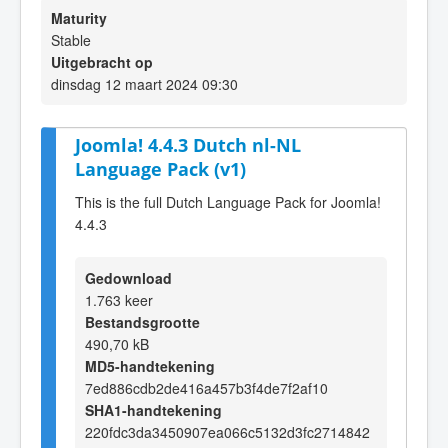
Maturity
Stable
Uitgebracht op
dinsdag 12 maart 2024 09:30
Joomla! 4.4.3 Dutch nl-NL
Language Pack (v1)
This is the full Dutch Language Pack for Joomla!
4.4.3
Gedownload
1.763 keer
Bestandsgrootte
490,70 kB
MD5-handtekening
7ed886cdb2de416a457b3f4de7f2af10
SHA1-handtekening
220fdc3da3450907ea066c5132d3fc2714842