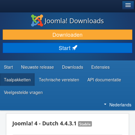
®
JOOMLA!
Joomla! Downloads
DOWNLOAD & BREID UIT
Downloaden
ONTDEK & LEER
Start
COMMUNITY & ONDERSTEUNING
ONTWIKKELAARSBRONNEN
Start
Nieuwste release
Downloads
Extensies
Taalpakketten
Technische vereisten
API documentatie
Veelgestelde vragen
Nederlands
Joomla! 4 - Dutch 4.4.3.1
Stable