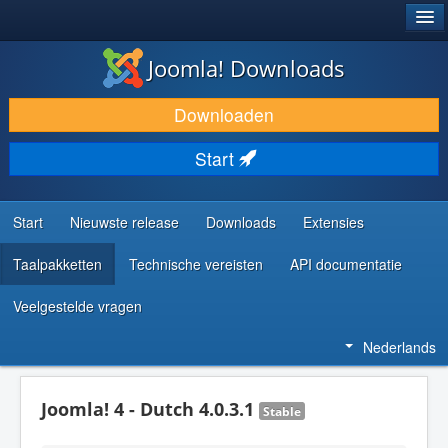
®
JOOMLA!
Joomla! Downloads
DOWNLOAD & BREID UIT
Downloaden
ONTDEK & LEER
Start
COMMUNITY & ONDERSTEUNING
ONTWIKKELAARSBRONNEN
Start
Nieuwste release
Downloads
Extensies
Taalpakketten
Technische vereisten
API documentatie
Veelgestelde vragen
Nederlands
Joomla! 4 - Dutch 4.0.3.1
Stable