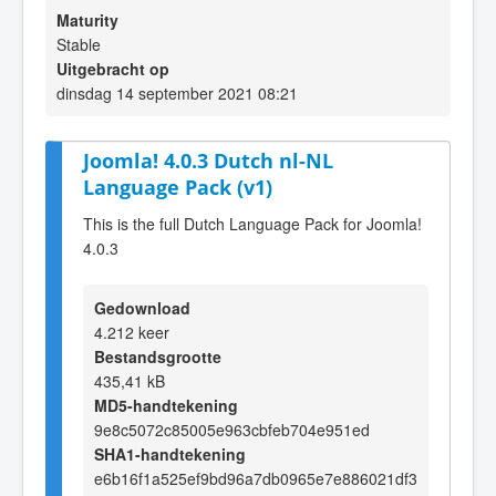
Maturity
Stable
Uitgebracht op
dinsdag 14 september 2021 08:21
Joomla! 4.0.3 Dutch nl-NL
Language Pack (v1)
This is the full Dutch Language Pack for Joomla!
4.0.3
Gedownload
4.212 keer
Bestandsgrootte
435,41 kB
MD5-handtekening
9e8c5072c85005e963cbfeb704e951ed
SHA1-handtekening
e6b16f1a525ef9bd96a7db0965e7e886021df3