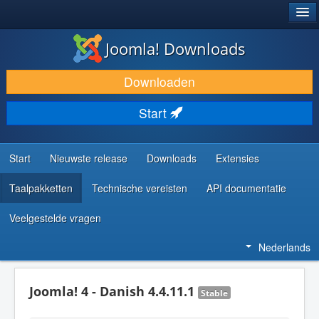
®
JOOMLA!
Joomla! Downloads
DOWNLOAD & BREID UIT
Downloaden
ONTDEK & LEER
Start
COMMUNITY & ONDERSTEUNING
ONTWIKKELAARSBRONNEN
Start
Nieuwste release
Downloads
Extensies
Taalpakketten
Technische vereisten
API documentatie
Veelgestelde vragen
Nederlands
Joomla! 4 - Danish 4.4.11.1
Stable