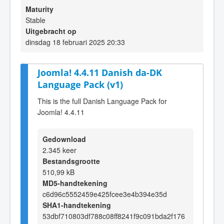
Maturity
Stable
Uitgebracht op
dinsdag 18 februari 2025 20:33
Joomla! 4.4.11 Danish da-DK
Language Pack (v1)
This is the full Danish Language Pack for
Joomla! 4.4.11
Gedownload
2.345 keer
Bestandsgrootte
510,99 kB
MD5-handtekening
c6d96c5552459e425fcee3e4b394e35d
SHA1-handtekening
53dbf710803df788c08ff8241f9c091bda2f176