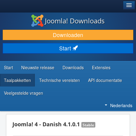
®
JOOMLA!
Joomla! Downloads
DOWNLOAD & BREID UIT
Downloaden
ONTDEK & LEER
Start
COMMUNITY & ONDERSTEUNING
ONTWIKKELAARSBRONNEN
Start
Nieuwste release
Downloads
Extensies
Taalpakketten
Technische vereisten
API documentatie
Veelgestelde vragen
Nederlands
Joomla! 4 - Danish 4.1.0.1
Stable