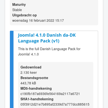
Maturity
Stable
Uitgebracht op
woensdag 16 februari 2022 15:17
Joomla! 4.1.0 Danish da-DK
Language Pack (v1)
This is the full Danish Language Pack for
Joomla! 4.1.0
Gedownload
2.130 keer
Bestandsgrootte
443,78 kB
MD5-handtekening
c190fb187a6936fe564169a2117a6721
SHA1-handtekening
05f3912d21e7b895af2339d7a777dcc885615