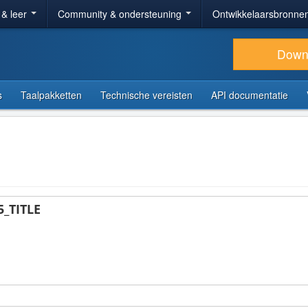
 & leer
Community & ondersteuning
Ontwikkelaarsbronne
Down
s
Taalpakketten
Technische vereisten
API documentatie
_TITLE