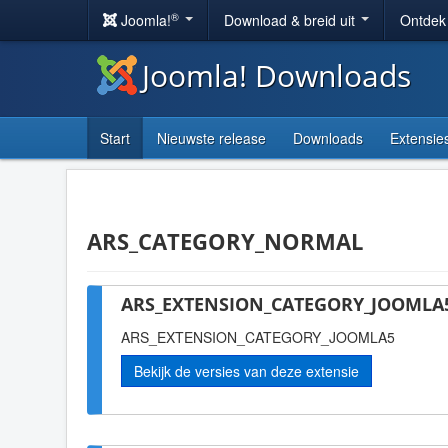
®
Joomla!
Download & breid uit
Ontdek
Joomla! Downloads
Start
Nieuwste release
Downloads
Extensie
ARS_CATEGORY_NORMAL
ARS_EXTENSION_CATEGORY_JOOMLA5
ARS_EXTENSION_CATEGORY_JOOMLA5
Bekijk de versies van deze extensie