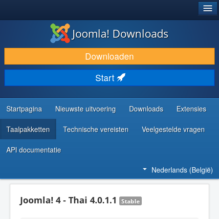
®
JOOMLA!
Joomla! Downloads
DOWNLOAD & BREID UIT
Downloaden
ONTDEK & LEER
Start
COMMUNITY & ONDERSTEUNING
ONTWIKKELAARSBRONNEN
Startpagina
Nieuwste uitvoering
Downloads
Extensies
Taalpakketten
Technische vereisten
Veelgestelde vragen
API documentatie
Nederlands (België)
Joomla! 4 - Thai 4.0.1.1
Stable