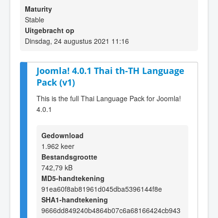
Maturity
Stable
Uitgebracht op
Dinsdag, 24 augustus 2021 11:16
Joomla! 4.0.1 Thai th-TH Language
Pack (v1)
This is the full Thai Language Pack for Joomla!
4.0.1
Gedownload
1.962 keer
Bestandsgrootte
742,79 kB
MD5-handtekening
91ea60f8ab81961d045dba5396144f8e
SHA1-handtekening
9666dd849240b4864b07c6a68166424cb943