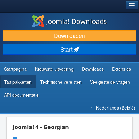
®
JOOMLA!
Joomla! Downloads
DOWNLOAD & BREID UIT
Downloaden
ONTDEK & LEER
Start
COMMUNITY & ONDERSTEUNING
ONTWIKKELAARSBRONNEN
Startpagina
Nieuwste uitvoering
Downloads
Extensies
Taalpakketten
Technische vereisten
Veelgestelde vragen
API documentatie
Nederlands (België)
Joomla! 4 - Georgian