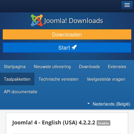
®
JOOMLA!
Joomla! Downloads
DOWNLOAD & BREID UIT
Downloaden
ONTDEK & LEER
Start
COMMUNITY & ONDERSTEUNING
ONTWIKKELAARSBRONNEN
Startpagina
Nieuwste uitvoering
Downloads
Extensies
Taalpakketten
Technische vereisten
Veelgestelde vragen
API documentatie
Nederlands (België)
Joomla! 4 - English (USA) 4.2.2.2
Stable