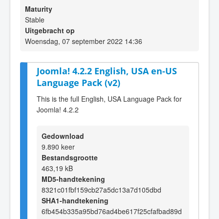
Maturity
Stable
Uitgebracht op
Woensdag, 07 september 2022 14:36
Joomla! 4.2.2 English, USA en-US
Language Pack (v2)
This is the full English, USA Language Pack for
Joomla! 4.2.2
Gedownload
9.890 keer
Bestandsgrootte
463,19 kB
MD5-handtekening
8321c01fbf159cb27a5dc13a7d105dbd
SHA1-handtekening
6fb454b335a95bd76ad4be617f25cfafbad89d