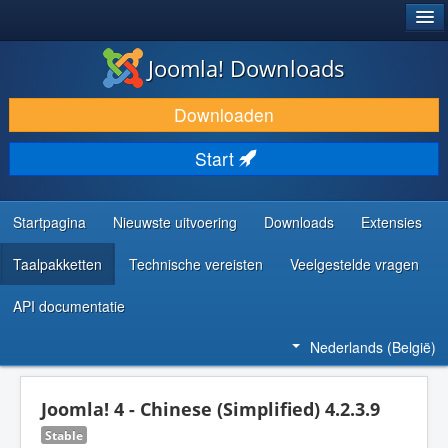
®
JOOMLA!
Joomla! Downloads
DOWNLOAD & BREID UIT
Downloaden
ONTDEK & LEER
Start
COMMUNITY & ONDERSTEUNING
ONTWIKKELAARSBRONNEN
Startpagina
Nieuwste uitvoering
Downloads
Extensies
Taalpakketten
Technische vereisten
Veelgestelde vragen
API documentatie
Nederlands (België)
Joomla! 4 - Chinese (Simplified) 4.2.3.9
Stable